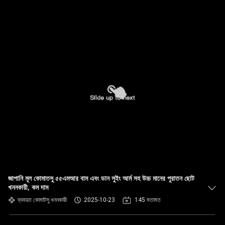
জাপানি মূল কোমাতসু ৫৫এমআর বাম এবং ডান সুইং আর্ম সহ উচ্চ মানের পুরাতন ছোট
খননকারী, কম দাম
ব্যবহৃত কোমাটসু খননকারী
2025-10-23
145 মতামত