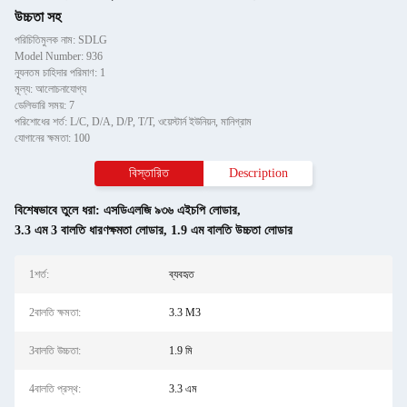
উচ্চতা সহ
পরিচিতিমুলক নাম: SDLG
Model Number: 936
ন্যূনতম চাহিদার পরিমাণ: 1
মূল্য: আলোচনাযোগ্য
ডেলিভারি সময়: 7
পরিশোধের শর্ত: L/C, D/A, D/P, T/T, ওয়েস্টার্ন ইউনিয়ন, মানিগ্রাম
যোগানের ক্ষমতা: 100
বিস্তারিত
Description
বিশেষভাবে তুলে ধরা:
এসডিএলজি ৯৩৬ এইচপি লোডার
,
3.3 এম 3 বালতি ধারণক্ষমতা লোডার
,
1.9 এম বালতি উচ্চতা লোডার
1শর্ত:
ব্যবহৃত
2বালতি ক্ষমতা:
3.3 M3
3বালতি উচ্চতা:
1.9 মি
4বালতি প্রস্থ:
3.3 এম