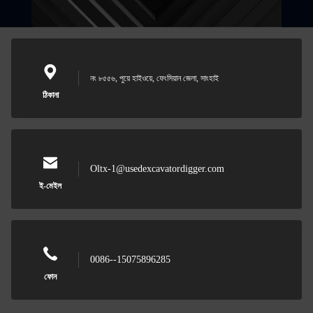
নং ৮৫৫৬, পুয়ে হাইওয়ে, ফেংসিয়ান জেলা, সাংহাই
ঠিকানা
Oltx-1@usedexcavatordigger.com
ই-মেইল
0086--15075896285
ফোন