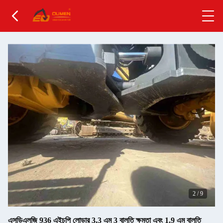
2
/
9
এসডিএলজি 936 এইচপি লোডার 3.3 এম 3 বালতি ক্ষমতা এবং 1.9 এম বালতি