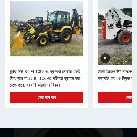
ব্র্যান্ড নিউ XCM-G870K ব্যাকহো লোডার একটি
টার্বো ডিজেল টি7 সাসপেনশন
চীনা ব্র্যান্ড যা JCB 3CX এর পরিবর্তে ব্যবহার করা
ববক্যাট এস300 স্কিড-স্ট
যেতে পারে, সরাসরি কারখানার বিক্রয়
সেরা দাম পান
সেরা দা