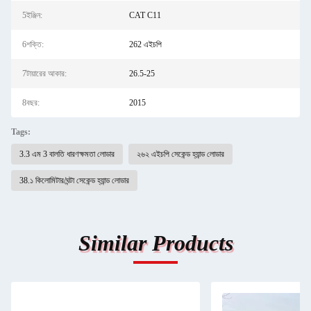
5ইঞ্জিন:
CAT C11
6শক্তি:
262 এইচপি
7টায়ারের আকার:
26.5-25
8বছর:
2015
Tags:
3.3 এম 3 বালতি ধারণক্ষমতা লোডার
২৬২ এইচপি সেকেন্ড হ্যান্ড লোডার
38.১ কিলোমিটার/ঘন্টা সেকেন্ড হ্যান্ড লোডার
Similar Products