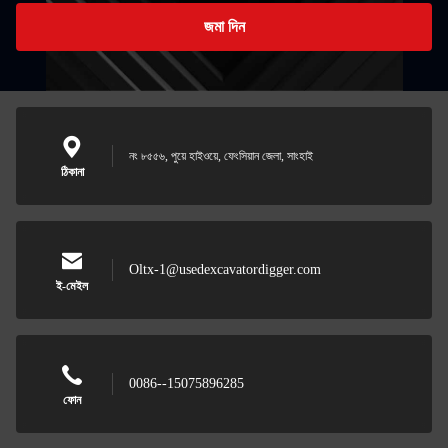
জমা দিন
নং ৮৫৫৬, পুয়ে হাইওয়ে, ফেংসিয়ান জেলা, সাংহাই
ঠিকানা
Oltx-1@usedexcavatordigger.com
ই-মেইল
0086--15075896285
ফোন