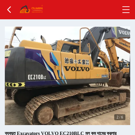
2
/
6
ব্যবহৃত Excavators VOLVO EC210BLC মূল কম দামের ক্রলার