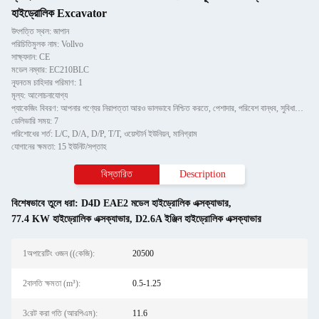
হাইড্রোলিক Excavator
উৎপত্তি স্থল: জাপান
পরিচিতিমুলক নাম: Vollvo
সাক্ষ্যদান: CE
মডেল নম্বার: EC210BLC
ন্যূনতম চাহিদার পরিমাণ: 1
মূল্য: আলোচনাযোগ্য
প্যাকেজিং বিবরণ: আপনার পণ্যের নিরাপত্তা আরও ভালভাবে নিশ্চিত করতে, পেশাদার, পরিবেশ বান্ধব, সুবিধাজনক এবং দক্ষ প্যাকেজি
ডেলিভারি সময়: 7
পরিশোধের শর্ত: L/C, D/A, D/P, T/T, ওয়েস্টার্ন ইউনিয়ন, মানিগ্রাম
যোগানের ক্ষমতা: 15 ইউনিট/সপ্তাহ
বিস্তারিত
Description
বিশেষভাবে তুলে ধরা:
D4D EAE2 মডেল হাইড্রোলিক এক্সক্যাভার
,
77.4 KW হাইড্রোলিক এক্সক্যাভার
,
D2.6A ইঞ্জিন হাইড্রোলিক এক্সক্যাভার
1অপারেটিং ওজন ((কেজি):
20500
2বালতি ক্ষমতা (m³):
0.5-1.25
3রেট করা গতি (আরপিএম):
11.6