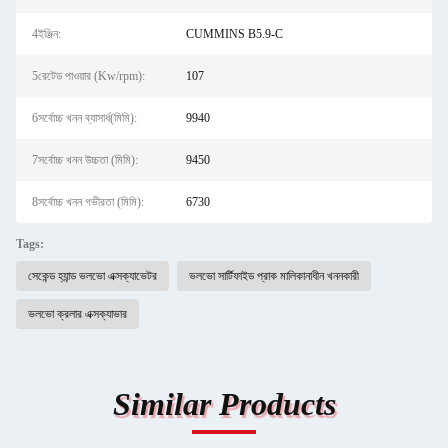
4ইঞ্জিন:
CUMMINS B5.9-C
5রেটেড পাওয়ার (Kw/rpm):
107
6সর্বোচ্চ খনন ব্যাসার্ধ(মিমি):
9940
7সর্বোচ্চ খনন উচ্চতা (মিমি):
9450
8সর্বোচ্চ খনন গভীরতা (মিমি):
6730
Tags:
সেকেন্ড হ্যান্ড ভলভো এক্সক্যাভেটর
ভলভো সার্টিফাইড প্রাক মালিকানাধীন খননকারী
ভলভো ক্রলার এক্সক্যাভার
Similar Products