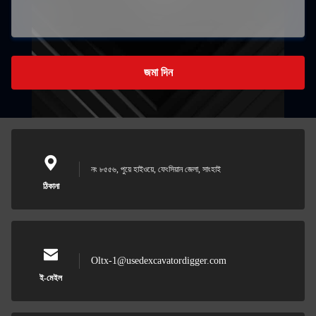
জমা দিন
নং ৮৫৫৬, পুয়ে হাইওয়ে, ফেংসিয়ান জেলা, সাংহাই
ঠিকানা
Oltx-1@usedexcavatordigger.com
ই-মেইল