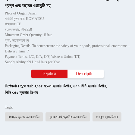
প্রস্থ এবং বছরের ওয়ারেন্টি সহ
Place of Origin: Japan
পরিচিতিমুলক নাম: KOMATSU
সাক্ষ্যদান: CE
মডেল নম্বার: পিসি 350
Minimum Order Quantity: 1Unit
মূল্য: আলোচনাযোগ্য
Packaging Details: To better ensure the safety of your goods, professional, environmentally friendly, convenient and efficient packaging services will be provided.
Delivery Time: 7
Payment Terms: L/C, D/A, D/P, Western Union, T/T,
Supply Ability: 99 Unit/Units per Year
বিস্তারিত
Description
বিশেষভাবে তুলে ধরা:
২০১৫ মডেল ক্রলার ডিগার
,
৬০০ মিমি ক্রলার ডিগার
,
পিসি ৩৫০ ক্রলার ডিগার
Tags:
ব্যবহৃত ক্রলার এক্সকাভেটর
ব্যবহৃত হাইড্রোলিক এক্সকাভেটর
সেকেন্ড হ্যান্ড ডিগার