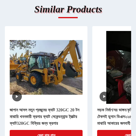
Similar Products
জাপান আসল নতুন প্রজন্মের ক্যাট 320GC 20 টন
সড়ক নির্মাণ/ঘর ভাঙ্গন/কৃষি 
মাঝারি খননকারী ক্রলার ক্যাট সেকেন্ডহ্যান্ড ট্রাক্টর
টেকসই ডুসান ডিএক্স২২৫এলস
ক্যাট320GC বিক্রির জন্য ক্রলার
মাঝারি আকারের জলবাহী খন
সেরা দাম পান
সেরা দা