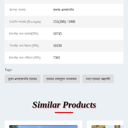
4চলন্ত প্রকার:
ক্রলার এক্সকাভেটর
5রেটেড পাওয়ার (Kw/rpm):
151(200) / 1900
6সর্বোচ্চ খনন ব্যাসার্ধ(মিমি):
10745
7সর্বোচ্চ খনন উচ্চতা (মিমি):
10330
8সর্বোচ্চ খনন গভীরতা (মিমি):
7365
Tags:
ডুসান এক্সক্যাভেটর ব্যবহৃত
ব্যবহৃত চাকাযুক্ত খননকারক
খননে ব্যবহৃত যন্ত্রপাতি
Similar Products