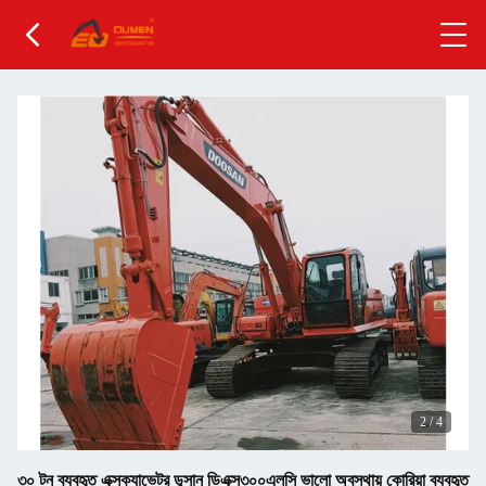
2
/
4
৩০ টন ব্যবহৃত এক্সক্যাভেটর ডুসান ডিএক্স৩০০এলসি ভালো অবস্থায় কোরিয়া ব্যবহৃত