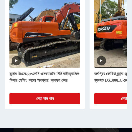
ডুসান ডিএক্স২২৫এলসি এক্সকাভেটর মিনি হাইড্রোলিক
জনপ্রিয় কোরিয়া ব্র্যান্ড ডু
ডিগার মেশিন, ভালো অবস্থায়, ব্যবহৃত কোর
ব্যবহৃত DX300LC-9C সেরা
সেরা দাম পান
সেরা দা