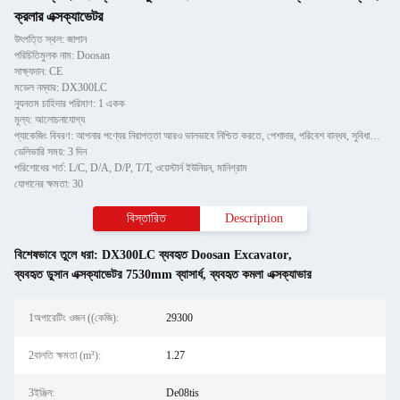
ক্রলার এক্সক্যাভেটর
উৎপত্তি স্থল: জাপান
পরিচিতিমুলক নাম: Doosan
সাক্ষ্যদান: CE
মডেল নম্বার: DX300LC
ন্যূনতম চাহিদার পরিমাণ: 1 একক
মূল্য: আলোচনাযোগ্য
প্যাকেজিং বিবরণ: আপনার পণ্যের নিরাপত্তা আরও ভালভাবে নিশ্চিত করতে, পেশাদার, পরিবেশ বান্ধব, সুবিধাজনক এবং দক্ষ প্যাকেজি
ডেলিভারি সময়: 3 দিন
পরিশোধের শর্ত: L/C, D/A, D/P, T/T, ওয়েস্টার্ন ইউনিয়ন, মানিগ্রাম
যোগানের ক্ষমতা: 30
বিস্তারিত
Description
বিশেষভাবে তুলে ধরা:
DX300LC ব্যবহৃত Doosan Excavator
,
ব্যবহৃত ডুসান এক্সক্যাভেটর 7530mm ব্যাসার্ধ
,
ব্যবহৃত কমলা এক্সক্যাভার
1অপারেটিং ওজন ((কেজি):
29300
2বালতি ক্ষমতা (m³):
1.27
3ইঞ্জিন:
De08tis