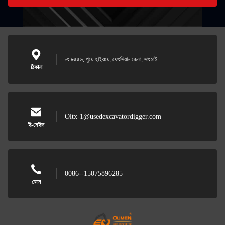
নং ৮৫৫৬, পুয়ে হাইওয়ে, ফেংসিয়ান জেলা, সাংহাই
ঠিকানা
Oltx-1@usedexcavatordigger.com
ই-মেইল
0086--15075896285
ফোন