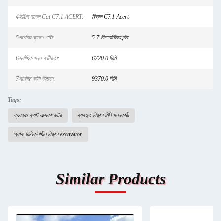
4ইঞ্জিন মডেল Cat C7.1 ACERT:
বিড়াল C7.1 Acert
5সর্বোচ্চ ভ্রমণ গতি:
5.7 কিলোমিটার/ঘন্টা
6সর্বাধিক খনন গভীরতা:
6720.0 মিমি
7সর্বোচ্চ কাটা উচ্চতা:
9370.0 মিমি
Tags:
ব্যবহৃত ক্যাট এক্সকাভেটর
ব্যবহৃত বিড়াল মিনি খননকারী
প্রাক মালিকানাধীন বিড়াল excavator
Similar Products