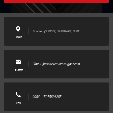
নং ৮৫৫৬, পুয়ে হাইওয়ে, ফেংসিয়ান জেলা, সাংহাই
ঠিকানা
Oltx-1@usedexcavatordigger.com
ই-মেইল
0086--15075896285
ফোন