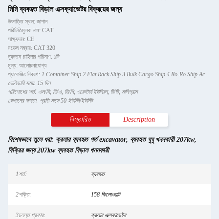
মিমি ব্যবহৃত বিড়াল এক্সক্যাভেটর বিক্রয়ের জন্য
উৎপত্তি স্থল: জাপান
পরিচিতিমুলক নাম: CAT
সাক্ষ্যদান: CE
মডেল নম্বার: CAT 320
ন্যূনতম চাহিদার পরিমাণ: ১টি
মূল্য: আলোচনাযোগ্য
প্যাকেজিং বিবরণ:
1.Container Ship 2.Flat Rack Ship 3.Bulk Cargo Ship 4.Ro-Ro Ship According to different models, a
ডেলিভারি সময়: 15 দিন
পরিশোধের শর্ত: এল/সি, ডি/এ, ডি/পি, ওয়েস্টার্ন ইউনিয়ন, টি/টি, মানিগ্রাম
যোগানের ক্ষমতা: প্রতি মাসে 50 ইউনিট/ইউনিট
বিস্তারিত
Description
বিশেষভাবে তুলে ধরা:
ক্রলার ব্যবহৃত গর্ত excavator
,
ব্যবহৃত ঘুঘু খননকারী 207kw
,
বিক্রির জন্য 207kw ব্যবহৃত বিড়াল খননকারী
1শর্ত:
ব্যবহৃত
2শক্তি:
158 কিলোওয়াট
3চলন্ত প্রকার:
ক্রলার এক্সকাভেটর