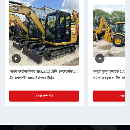
আসল ক্যাটারপিলার 305.5E2 মিনি এক্সকাভেটর 5.5
সস্তা মূল্যে ব্যবহৃত CAT
টন অপারেটিং ওজন ইয়ানমার ইঞ্জিন
ভালো অবস্থা ও উচ্চ কার্যকা
সেরা দাম পান
সেরা দা