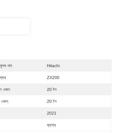
মুলক নাম
Hitachi
্বার
ZX200
িং ওজন:
20 টন
র ওজন:
20 টন
2021
ক্রলার