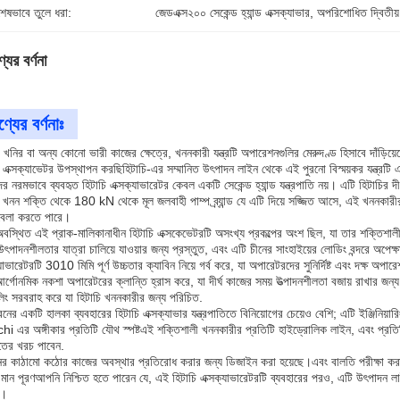
শেষভাবে তুলে ধরা:
জেডএক্স২০০ সেকেন্ড হ্যান্ড এক্সক্যাভার
, 
অপরিশোধিত দ্বিতীয় 
যের বর্ণনা
্যের বর্ণনাঃ
াণ, খনির বা অন্য কোনো ভারী কাজের ক্ষেত্রে, খননকারী যন্ত্রটি অপারেশনগুলির মেরুদণ্ড হিসাবে দাঁড
ি এক্সক্যাভেটর উপস্থাপন করছিহিটাচি-এর সম্মানিত উৎপাদন লাইন থেকে এই পুরনো বিস্ময়কর যন্ত্রটি
 নরমভাবে ব্যবহৃত হিটাচি এক্সক্যাভারেটর কেবল একটি সেকেন্ড হ্যান্ড যন্ত্রপাতি নয়। এটি হিটাচির দীর
 খনন শক্তি থেকে 180 kN থেকে মূল জলবাহী পাম্প ব্র্যান্ড যে এটি দিয়ে সজ্জিত আসে, এই খননকারী
বেলা করতে পারে।
অবস্থিত এই প্রাক-মালিকানাধীন হিটাচি এক্সকেভেটরটি অসংখ্য প্রকল্পের অংশ ছিল, যা তার শক্তিশালী 
উৎপাদনশীলতার যাত্রা চালিয়ে যাওয়ার জন্য প্রস্তুত, এবং এটি চীনের সাংহাইয়ের লোডিং বন্দরে অপেক
্যাভারেটরটি 3010 মিমি পূর্ণ উচ্চতার ক্যাবিন নিয়ে গর্ব করে, যা অপারেটরদের সুনির্দিষ্ট এবং দক্ষ 
র্গোনমিক নকশা অপারেটরের ক্লান্তি হ্রাস করে, যা দীর্ঘ কাজের সময় উত্পাদনশীলতা বজায় রাখার জন্য অ
্ডলিং সরবরাহ করে যা হিটাচি খননকারীর জন্য পরিচিত.
নের একটি হালকা ব্যবহারের হিটাচি এক্সক্যাভার যন্ত্রপাতিতে বিনিয়োগের চেয়েও বেশি; এটি ইঞ্জিনিয়ার
hi এর অঙ্গীকার প্রতিটি যৌথ স্পষ্টএই শক্তিশালী খননকারীর প্রতিটি হাইড্রোলিক লাইন, এবং প্
তের খরচ পাবেন.
ের কাঠামো কঠোর কাজের অবস্থার প্রতিরোধ করার জন্য ডিজাইন করা হয়েছে।এবং বালতি পরীক্ষা করা 
 মান পূরণআপনি নিশ্চিত হতে পারেন যে, এই হিটাচি এক্সক্যাভারেটরটি ব্যবহারের পরও, এটি উৎপাদন
ে।