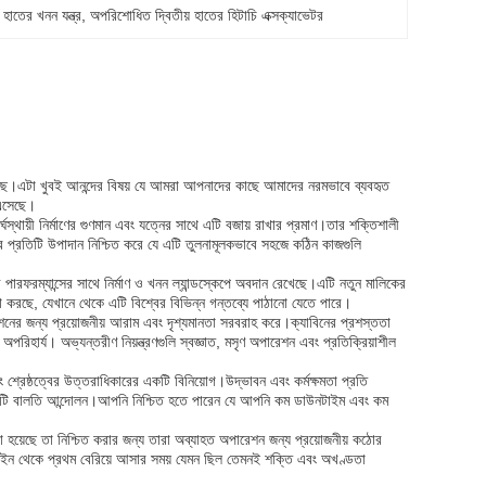
হাতের খনন যন্ত্র
, 
অপরিশোধিত দ্বিতীয় হাতের হিটাচি এক্সক্যাভেটর
়িয়েছে।এটা খুবই আনন্দের বিষয় যে আমরা আপনাদের কাছে আমাদের নরমভাবে ব্যবহৃত
 এসেছে।
্ঘস্থায়ী নির্মাণের গুণমান এবং যত্নের সাথে এটি বজায় রাখার প্রমাণ।তার শক্তিশালী
র প্রতিটি উপাদান নিশ্চিত করে যে এটি তুলনামূলকভাবে সহজে কঠিন কাজগুলি
পারফরম্যান্সের সাথে নির্মাণ ও খনন ল্যান্ডস্কেপে অবদান রেখেছে।এটি নতুন মালিকের
্ষা করছে, যেখানে থেকে এটি বিশ্বের বিভিন্ন গন্তব্যে পাঠানো যেতে পারে।
অপারেশনের জন্য প্রয়োজনীয় আরাম এবং দৃশ্যমানতা সরবরাহ করে।ক্যাবিনের প্রশস্ততা
পরিহার্য। অভ্যন্তরীণ নিয়ন্ত্রণগুলি স্বজ্ঞাত, মসৃণ অপারেশন এবং প্রতিক্রিয়াশীল
িং শ্রেষ্ঠত্বের উত্তরাধিকারের একটি বিনিয়োগ।উদ্ভাবন এবং কর্মক্ষমতা প্রতি
রতিটি বালতি আন্দোলন।আপনি নিশ্চিত হতে পারেন যে আপনি কম ডাউনটাইম এবং কম
হয়েছে তা নিশ্চিত করার জন্য তারা অব্যাহত অপারেশন জন্য প্রয়োজনীয় কঠোর
 লাইন থেকে প্রথম বেরিয়ে আসার সময় যেমন ছিল তেমনই শক্তি এবং অখণ্ডতা