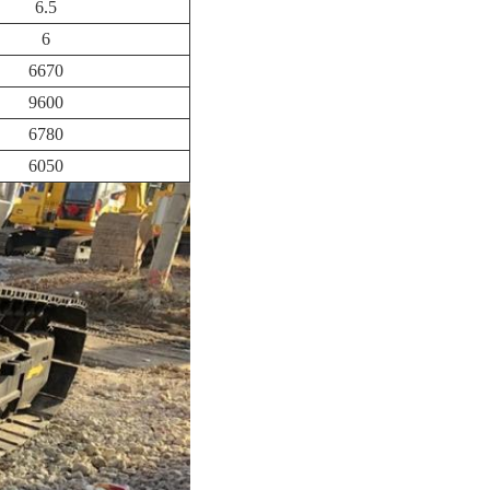
6.5
6
6670
9600
6780
6050