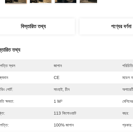
বিস্তারিত তথ্য
পণ্যের বর্ণনা
স্তারিত তথ্য
পত্তি স্থল
জাপান
পরিচিতি
্ষ্যদান
CE
মডেল নম
ডিং পোর্ট:
সাংহাই, চীন
অপারেট
লতি ক্ষমতা:
1 M³
মেশিনে
্তি:
113 কিলোওয়াট
বছর:
পত্তি:
100% জাপান
প্রকার: