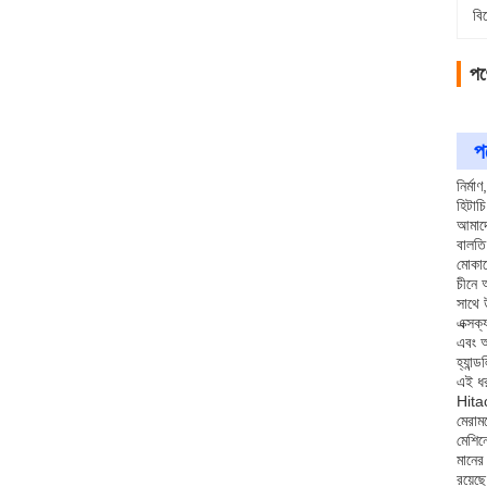
বি
পণ্
পণ
নির্ম
হিটাচ
আমাদের
বালতি
মোকা
চীনে 
সাথে 
এক্সক
এবং আ
হ্যান
এই ধর
Hitac
মেরাম
মেশিন
মানের
রয়েছ