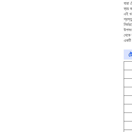
যারা 
ব্যয়
এই খন
প্রস্
নির্ভ
উপসংহ
থেকে 
একটি 
ট