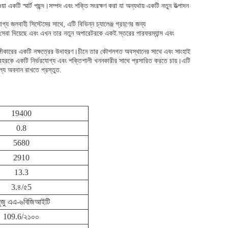
া একটি স্মার্ট পছন্দ।সম্পদ এবং শক্তি সংরক্ষণ করা যা অন্যথায় একটি নতুন উত্পাদন
্য জলবাহী সিস্টেমের সাথে, এটি বিভিন্ন চ্যালেঞ্জ গ্রহণের জন্য
বে সেবা দিয়েছে এবং এখন তার নতুন অপারেটরকে একই স্তরের পারফরম্যান্স এবং
অঙ্গীকারের একটি নক্ষত্রের উদাহরণ।চীনে তার কৌশলগত অবস্থানের সাথে এবং সাংহাই
ের বহরকে একটি নির্ভরযোগ্য এবং শক্তিশালী খননকারীর সাথে প্রসারিত করতে চায়।এটি
্যে অবদান রাখতে প্রস্তুত.
19400
0.8
5680
2910
13.3
3.৪/৫5
ুজু এএ-৬বিজিআইটি
109.6/২১০০