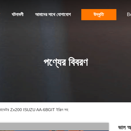
ঘটনাবলী
আমাদের সাথে যোগাযোগ
উদ্ধৃতি
B
পণ্যের বিবরণ
 এক্সক্যাভেটর Zx200 ISUZU AA-6BGIT ইঞ্জিন সহ
ভাল অব