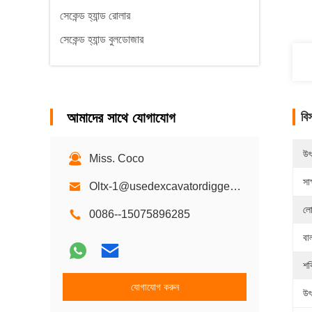
সেকেন্ড হ্যান্ড রোলার
সেকেন্ড হ্যান্ড বুলডোজার
আমাদের সাথে যোগাযোগ
বি
উৎ
Miss. Coco
সাক
Oltx-1@usedexcavatordigger.com
লো
0086--15075896285
বা
শক
যোগাযোগ করুন
উৎ