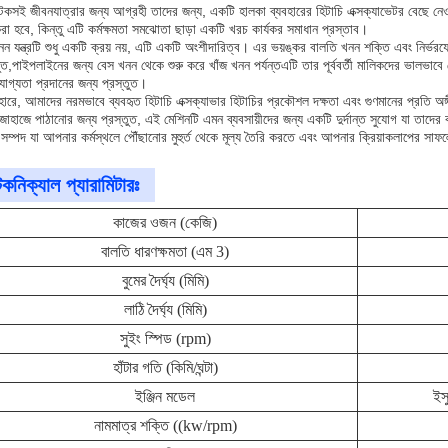
টেকসই জীবনযাত্রার জন্য আগ্রহী তাদের জন্য, একটি হালকা ব্যবহারের হিটাচি এক্সক্যাভেটর বেছে নেওয়
 করা হবে, কিন্তু এটি কর্মক্ষমতা সমঝোতা ছাড়া একটি খরচ কার্যকর সমাধান প্রস্তাব।
ন যন্ত্রটি শুধু একটি ক্রয় নয়, এটি একটি অংশীদারিত্ব। এর ভয়ঙ্কর বালতি খনন শক্তি এবং নির্ভরযোগ
তুত,পাইপলাইনের জন্য বেস খনন থেকে শুরু করে খাঁজ খনন পর্যন্তএটি তার পূর্ববর্তী মালিকদের ভালভা
রযোগ্যতা প্রদানের জন্য প্রস্তুত।
ারে, আমাদের নরমভাবে ব্যবহৃত হিটাচি এক্সক্যাভার হিটাচির প্রকৌশল দক্ষতা এবং গুণমানের প্রতি 
জাহাজে পাঠানোর জন্য প্রস্তুত, এই মেশিনটি এমন ব্যবসায়ীদের জন্য একটি দুর্দান্ত সুযোগ যা তাদ
সম্পদ যা আপনার কর্মস্থলে পৌঁছানোর মুহুর্ত থেকে মূল্য তৈরি করতে এবং আপনার ক্রিয়াকলাপের সাফল
েকনিক্যাল প্যারামিটারঃ
কাজের ওজন (কেজি)
বালতি ধারণক্ষমতা (এম 3)
বুমের দৈর্ঘ্য (মিমি)
লাঠি দৈর্ঘ্য (মিমি)
সুইং স্পিড (rpm)
হাঁটার গতি (কিমি/ঘন্টা)
ইঞ্জিন মডেল
ইস
নামমাত্র শক্তি ((kw/rpm)