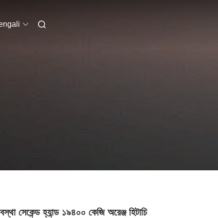
engali
স্থা সেকেন্ড হ্যান্ড ১৯৪০০ কেজি অরেঞ্জ হিটাচি