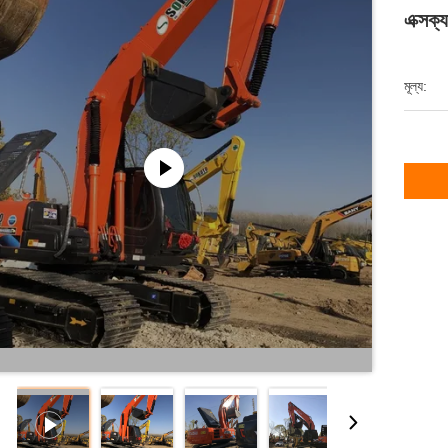
এক্সক
মূল্য: