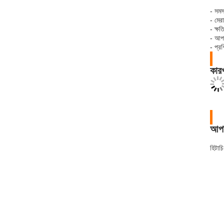
- সমস্
- মের
- ক্ষ
- আপন
- প্র
কারখ
আপন
হিটাচ