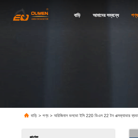
বাড়ি
আমাদের সম্বন্ধে
পণ্য
বাড়ি
>
পণ্য
>
অরিজিনাল ভলভো ইসি 220 ডিএল 22 টন এক্সক্যাভার ব্যবহৃত
পণ্য