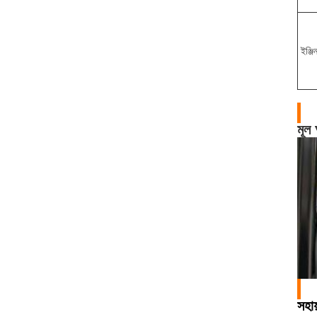
ইঞ্জি
মূল
সহায