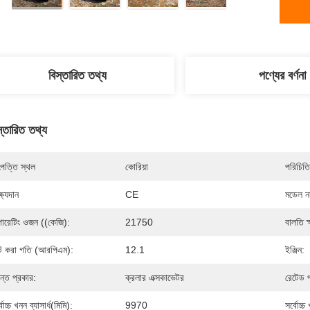
বিস্তারিত তথ্য
পণ্যের বর্ণনা
স্তারিত তথ্য
পত্তি স্থল
কোরিয়া
পরিচিতি
্ষ্যদান
CE
মডেল নম
ারেটিং ওজন ((কেজি):
21750
বালতি ক
ট করা গতি (আরপিএম):
12.1
ইঞ্জিন:
ন্ত প্রকার:
ক্রলার এক্সকাভেটর
রেটেড 
বোচ্চ খনন ব্যাসার্ধ(মিমি):
9970
সর্বোচ্চ