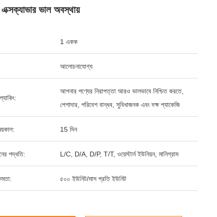
 এক্সক্যাভার ভাল অবস্থায়
1 একক
আলোচনাযোগ্য
আপনার পণ্যের নিরাপত্তা আরও ভালভাবে নিশ্চিত করতে,
ড প্যাকিং:
পেশাদার, পরিবেশ বান্ধব, সুবিধাজনক এবং দক্ষ প্যাকেজি
য়কাল:
15 দিন
ানের পদ্ধতি:
L/C, D/A, D/P, T/T, ওয়েস্টার্ন ইউনিয়ন, মানিগ্রাম
ষমতা:
৫০০ ইউনিট/মাস প্রতি ইউনিট