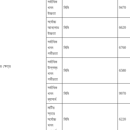
সর্বাধিক
খনন
মিমি
9470
উচ্চতা
সর্বোচ্চ
আনলোড
মিমি
6620
উচ্চতা
সর্বাধিক
খনন
মিমি
6760
গভীরতা
সর্বাধিক
র ক্ষেত্র
উল্লম্ব
মিমি
6580
খনন
গভীরতা
সর্বাধিক
খনন
মিমি
9970
ব্যাসার্ধ
মাটির
স্তরে
সর্বোচ্চ
মিমি
6220
খনন