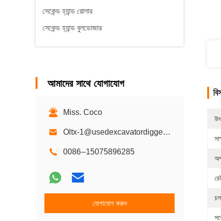
সেকেন্ড হ্যান্ড রোলার
সেকেন্ড হ্যান্ড বুলডোজার
আমাদের সাথে যোগাযোগ
বি
Miss. Coco
উৎ
Oltx-1@usedexcavatordigger.com
সাক
0086--15075896285
অপ
রে
চল
যোগাযোগ করুন
সর্