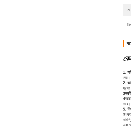
সর
বি
পণ্
কে
1. শক্
দেয়।
2. ভা
সুরক্
3নমনী
4আরামদ
করে।
5. নির
উপকরণ
সামগ্
এবং খ