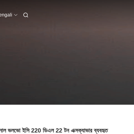
engali
নাল ভলভো ইসি 220 ডিএল 22 টন এক্সক্যাভার ব্যবহৃত