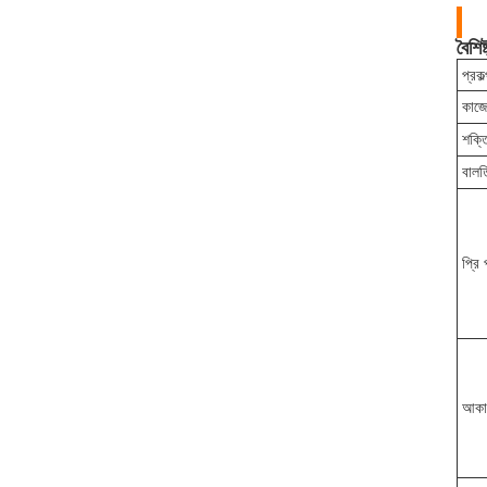
বৈশিষ্
প্রকল
কাজ
শক্ত
বালত
প্রি 
আকা