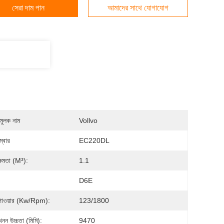
সেরা দাম পান
আমাদের সাথে যোগাযোগ
মুলক নাম
Vollvo
্বার
EC220DL
্ষমতা (m³):
1.1
D6E
পাওয়ার (Kw/rpm):
123/1800
 খনন উচ্চতা (মিমি):
9470