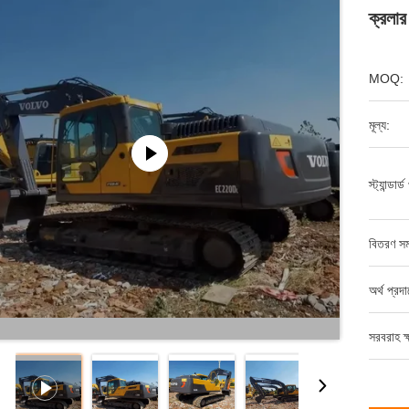
ক্রলার
MOQ:
মূল্য:
স্ট্যান্ডার্
বিতরণ সম
অর্থ প্রদ
সরবরাহ ক্