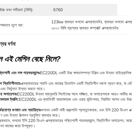
্বোচ্চ খনন গভীরতা (মিমি):
6760
123kw ব্যবহৃত ভলভো এক্সক্যাভেটর
, 
ব্যবহৃত ভলভো এক্
শেষভাবে তুলে ধরা:
২৮০০ মিমি প্রস্থের ব্যবহৃত কম্প্যাক্ট এক্সক্যাভেটর
যের বর্ণনা
ন এই মেশিন বেছে নিলে?
তিশালী এবং দক্ষ পারফরম্যান্সঃ
EC220DL একটি উচ্চ ক্ষমতাসম্পন্ন ইঞ্জিন এবং উন্নত হাইড্রোলিক সি
ল স্থিতিশীলতাঃ
এক্সক্যাভারের শ্যাসি এবং কাজের ডিভাইস একটি স্থিতিশীল নকশা গ্রহণ করে, যা মেশ
ষা এবং নির্ভুলতা উন্নত করতে পারে।
য় অপারেশনঃ
EC220DL উন্নত ম্যানুভারি সিস্টেমের সাথে সজ্জিত, যা অপারেশনকে আরও নমনীয় কর
ায়ক ট্যাক্সি:
EC220DL এর ক্যাবিনটি আরামদায়ক এবং এয়ার কন্ডিশনার, নিয়মিত আসন এবং উচ্চ ম
্ভরযোগ্য গুণমান এবং স্থায়িত্বঃ
ভলভো একটি নামী যন্ত্রপাতি প্রস্তুতকারক, এবং ইসি 220 ডিএল এক্সক্
 এবং উন্নত উত্পাদন প্রযুক্তি ব্যবহার করে।
রিকভাবে, ভলভো ইসি 220 ডিএল এক্সক্যাভারের শক্তিশালী পারফরম্যান্স, স্থিতিশীল অপারেশন, আরামদায
নন কাজের জন্য উপযুক্ত।