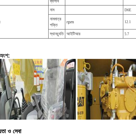
ব্যাসার্ধ
নাম
D6E
নামমাত্র
ন
rpm
12.1
শক্তি
স্থানচ্যুতি
আইটিআর
5.7
 অংশ:
়তা ও সেবা