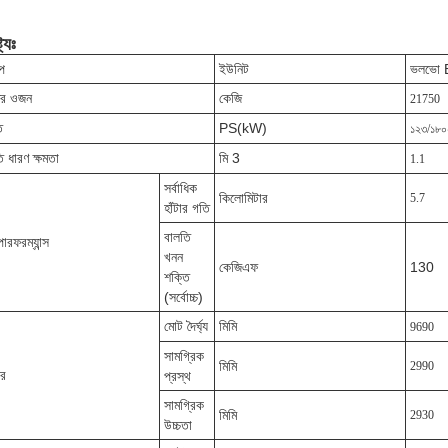
ট্যঃ
্প
ইউনিট
ভলভো
ের ওজন
কেজি
21750
ি
PS(kW)
১২৩/১৮০
ি ধারণ ক্ষমতা
মি 3
1.1
সর্বাধিক
কিলোমিটার
5.7
হাঁটার গতি
বালতি
পারফরম্যান্স
খনন
কেজিএফ
130
শক্তি
(সর্বোচ্চ)
মোট দৈর্ঘ্য
মিমি
9690
সামগ্রিক
মিমি
2990
র
প্রস্থ
সামগ্রিক
মিমি
2930
উচ্চতা