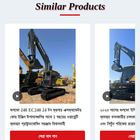
Similar Products
ভলভো 240 EC240 24 টন ক্রলার এক্সক্যাভেটর
২০২৩ সালের ভলভো ইসি২৯
কোর ইঞ্জিন উপাদানগুলির সাথে 1 বছরের ওয়ারেন্টি
ব্যবহৃত খননকারীর চমৎকার কর্ম
ব্যবহৃত গ্রাউন্ডমোভিং সরঞ্জাম বিমানবাহী
এবং নিখুঁত পরিষেবা রয়েছে
সেরা দাম পান
সেরা দা