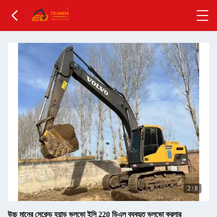
2
/
8
উচ্চ মানের সেকেন্ড হ্যান্ড ভলভো ইসি 220 ডিএল ব্যবহৃত ভলভো ক্রলার