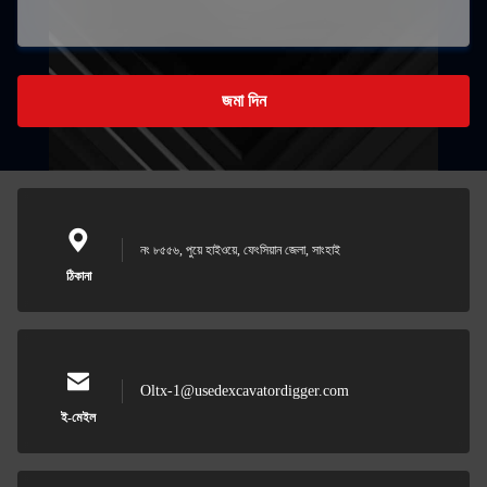
জমা দিন
নং ৮৫৫৬, পুয়ে হাইওয়ে, ফেংসিয়ান জেলা, সাংহাই
ঠিকানা
Oltx-1@usedexcavatordigger.com
ই-মেইল