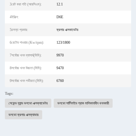
3রেট করা গতি (আরপিএম):
12.1
4ইঞ্জিন:
D6E
5চলন্ত প্রকার:
ক্রলার এক্সকাভেটর
6রেটেড পাওয়ার (Kw/rpm):
123/1800
7সর্বোচ্চ খনন ব্যাসার্ধ(মিমি):
9970
8সর্বোচ্চ খনন উচ্চতা (মিমি):
9470
9সর্বোচ্চ খনন গভীরতা (মিমি):
6760
Tags:
সেকেন্ড হ্যান্ড ভলভো এক্সক্যাভেটর
ভলভো সার্টিফাইড প্রাক মালিকানাধীন খননকারী
ভলভো ক্রলার এক্সক্যাভার