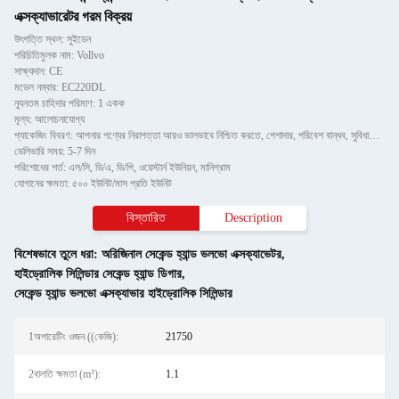
এক্সক্যাভারেটর গরম বিক্রয়
উৎপত্তি স্থল: সুইডেন
পরিচিতিমুলক নাম: Vollvo
সাক্ষ্যদান: CE
মডেল নম্বার: EC220DL
ন্যূনতম চাহিদার পরিমাণ: 1 একক
মূল্য: আলোচনাযোগ্য
প্যাকেজিং বিবরণ: আপনার পণ্যের নিরাপত্তা আরও ভালভাবে নিশ্চিত করতে, পেশাদার, পরিবেশ বান্ধব, সুবিধাজনক এবং দক্ষ প্যাকেজি
ডেলিভারি সময়: 5-7 দিন
পরিশোধের শর্ত: এল/সি, ডি/এ, ডি/পি, ওয়েস্টার্ন ইউনিয়ন, মানিগ্রাম
যোগানের ক্ষমতা: ৫০০ ইউনিট/মাস প্রতি ইউনিট
বিস্তারিত
Description
বিশেষভাবে তুলে ধরা:
অরিজিনাল সেকেন্ড হ্যান্ড ভলভো এক্সক্যাভেটর
,
হাইড্রোলিক সিলিন্ডার সেকেন্ড হ্যান্ড ডিগার
,
সেকেন্ড হ্যান্ড ভলভো এক্সক্যাভার হাইড্রোলিক সিলিন্ডার
1অপারেটিং ওজন ((কেজি):
21750
2বালতি ক্ষমতা (m³):
1.1