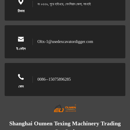
নং ৮৫৫৬, পুয়ে হাইওয়ে, ফেংসিয়ান জেলা, সাংহাই
ঠিকানা
Oltx-1@usedexcavatordigger.com
ই-মেইল
0086--15075896285
ফোন
Shanghai Oumen Texing Machinery Trading