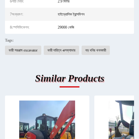
6লাঠি দৈর্ঘ্য:
2.9 মিটার
7সংক্রমণ:
হাইড্রোলিক ট্রান্সমিশন
8স্পেসিফিকেশন:
29000 কেজি
Tags:
ভারী সরঞ্জাম excavator
ভারী দায়িত্ব এক্সক্যাভার
বড় খনির খননকারী
Similar Products