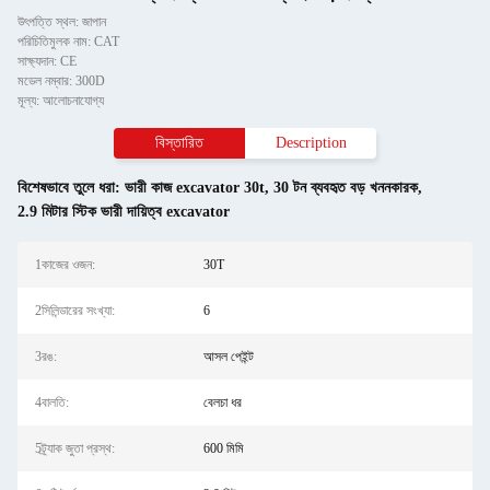
উৎপত্তি স্থল: জাপান
পরিচিতিমুলক নাম: CAT
সাক্ষ্যদান: CE
মডেল নম্বার: 300D
মূল্য: আলোচনাযোগ্য
বিস্তারিত
Description
বিশেষভাবে তুলে ধরা:
ভারী কাজ excavator 30t
,
30 টন ব্যবহৃত বড় খননকারক
,
2.9 মিটার স্টিক ভারী দায়িত্ব excavator
1কাজের ওজন:
30T
2সিলিন্ডারের সংখ্যা:
6
3রঙ:
আসল পেইন্ট
4বালতি:
বেলচা ধর
5ট্র্যাক জুতা প্রস্থ:
600 মিমি