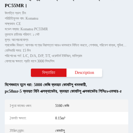
PC55MR।
উৎপত্তি স্থল: চীন
পরিচিতিমুলক নাম: Komatsu
সাক্ষ্যদান: CE
মডেল নম্বার: Komatsu PC55MR
ন্যূনতম চাহিদার পরিমাণ: ১ সেট
মূল্য: আলোচনাযোগ্য
প্যাকেজিং বিবরণ: আপনার পণ্যের নিরাপত্তা আরও ভালভাবে নিশ্চিত করতে, পেশাদার, পরিবেশ বান্ধব, সুবিধাজনক এবং দক্ষ প্যাকেজি
ডেলিভারি সময়: 15 দিন
পরিশোধের শর্ত: L/C, D/A, D/P, T/T, ওয়েস্টার্ন ইউনিয়ন, মানিগ্রাম
যোগানের ক্ষমতা: প্রতি মাসে 3000 পিস/পিস
বিস্তারিত
Description
বিশেষভাবে তুলে ধরা:
5000 কেজি ব্যবহৃত কোমাটসু খননকারী
,
pc58mr-5 ব্যবহৃত মিনি এক্সক্যাভেটর
,
ব্যবহৃত কোমাটসু এক্সকাভেটর পিসি৫৮এমআর-৫
1পুরো কাজের ওজন:
5160 কেজি
2বালতি ক্ষমতা:
0.15m³
3ইঞ্জিন ব্র্যান্ড:
কোমাটসু