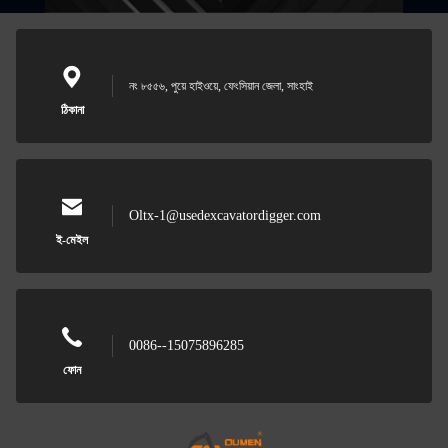
নং ৮৫৫৬, পুয়ে হাইওয়ে, ফেংসিয়ান জেলা, সাংহাই
ঠিকানা
Oltx-1@usedexcavatordigger.com
ই-মেইল
0086--15075896285
ফোন