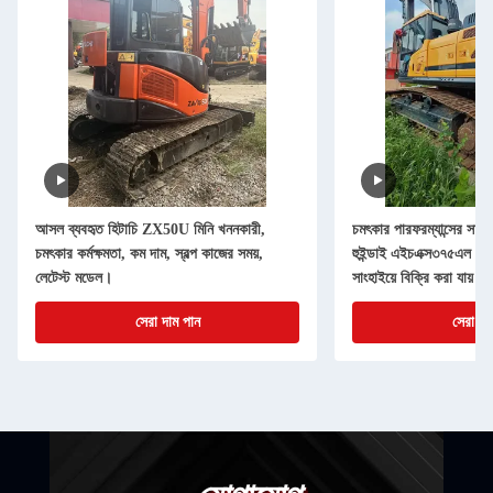
আসল ব্যবহৃত হিটাচি ZX50U মিনি খননকারী,
চমৎকার পারফরম্যান্সের সাথে
চমৎকার কর্মক্ষমতা, কম দাম, স্বল্প কাজের সময়,
হুইন্ডাই এইচএক্স৩৭৫এল এক্স
লেটেস্ট মডেল।
সাংহাইয়ে বিক্রি করা যায়।
সেরা দাম পান
সেরা দা