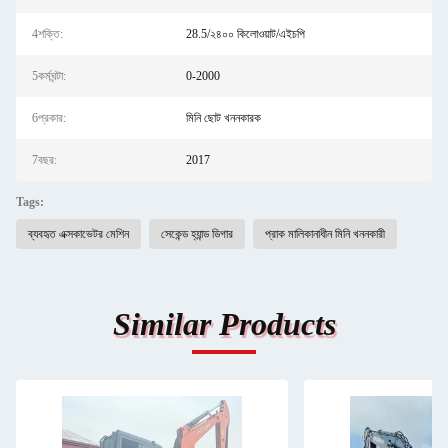
4শক্তি:
28.5/২৪০০ কিলোওয়াট/এইচপি
5কর্মঘন্টা:
0-2000
6প্রকার:
মিনি ছোট খননকারক
7বছর:
2017
Tags:
ব্যবহৃত এক্সকাভেটর মেশিন
সেকেন্ড হ্যান্ড ডিগার
প্রাক মালিকানাধীন মিনি খননকারী
Similar Products