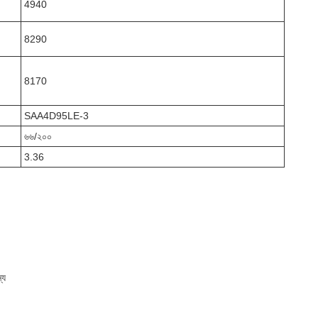
4940
8290
8170
SAA4D95LE-3
৬৬/২০০
3.36
্য