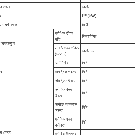
ের ওজন
কেজি
ি
PS(kW)
ি ধারণ ক্ষমতা
মি 3
সর্বাধিক হাঁটার
কিলোমিটার
গতি
পারফরম্যান্স
বালতি খনন শক্তি
কেজিএফ
(সর্বোচ্চ)
মোট দৈর্ঘ্য
মিমি
র
সামগ্রিক প্রস্থ
মিমি
সামগ্রিক উচ্চতা
মিমি
সর্বাধিক খনন
মিমি
উচ্চতা
সর্বোচ্চ আনলোড
মিমি
উচ্চতা
সর্বাধিক খনন
মিমি
গভীরতা
র ক্ষেত্র
সর্বাধিক উল্লম্ব