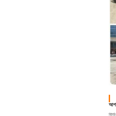
আপন
হিটাচ