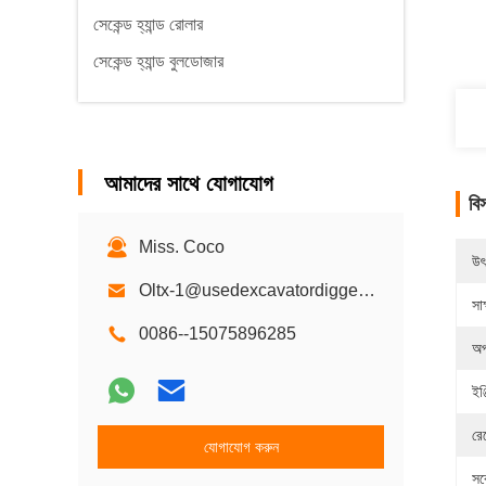
সেকেন্ড হ্যান্ড রোলার
সেকেন্ড হ্যান্ড বুলডোজার
আমাদের সাথে যোগাযোগ
বি
Miss. Coco
উৎ
Oltx-1@usedexcavatordigger.com
সাক
0086--15075896285
অপ
ইঞ্
রে
যোগাযোগ করুন
সর