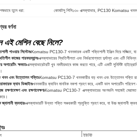
শেষভাবে তুলে ধরা:
কোমাটসু পিসি১৩০ এক্সক্যাভার
, 
PC130 Komatsu খননকারী প
যের বর্ণনা
ন এই মেশিন বেছে নিলে?
িশালী পাওয়ার সিস্টেমঃ
Komatsu PC130-7 খননকারক একটি শক্তিশালী ইঞ্জিন দিয়ে সজ্জিত, যা বি
থিতিশীল কাজের পারফরম্যান্সঃ
এক্সক্যাভারের স্থিতিশীলতা এবং নির্ভরযোগ্যতা দুর্দান্ত এবং এটি বিভি
য় অপারেটিং ক্ষমতাঃ
এক্সক্যাভারেটরটি খুব নমনীয়ভাবে কাজ করতে পারে, এটি একটি সুনির্দিষ্ট হাইড
।
় খনন এবং উত্তোলন শক্তিঃ
Komatsu PC130-7 খননকারীর বড় খনন এবং উত্তোলন শক্তি রয়েছে, 
ামদায়ক ক্যাব ডিজাইনঃ
খননকারীর ক্যাবিন মানবিক নকশা গ্রহণ করে, একটি ভাল অপারেটিং পরিবেশ
জ রক্ষণাবেক্ষণ এবং রক্ষণাবেক্ষণঃ
Komatsu PC130-7 এক্সক্যাভারের অংশগুলি সহজেই মেরামত এবং রক
 করে।
ষ জ্বালানী ব্যবহারঃ
এক্সক্যাভারটি উন্নত শক্তি সঞ্চয়কারী প্রযুক্তি গ্রহণ করে, যা উচ্চ জ্বালানী ব্
ট্যঃ
্প
ইউনিট