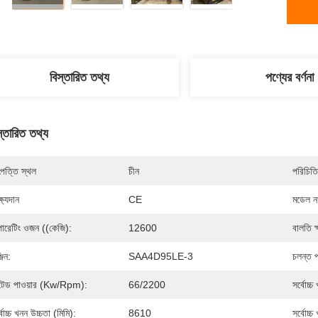
বিস্তারিত তথ্য
পণ্যের বর্ণনা
স্তারিত তথ্য
পত্তি স্থল
চীন
পরিচিতি
্ষ্যদান
CE
মডেল নম
ারেটিং ওজন ((কেজি):
12600
বালতি ক
জিন:
SAA4D95LE-3
চলন্ত প
টেড পাওয়ার (Kw/rpm):
66/2200
সর্বোচ্চ
্বোচ্চ খনন উচ্চতা (মিমি):
8610
সর্বোচ্