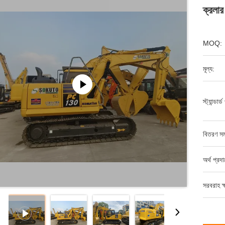
ক্রলার
MOQ:
মূল্য:
স্ট্যান্ডার্
বিতরণ সম
অর্থ প্রদ
সরবরাহ ক্