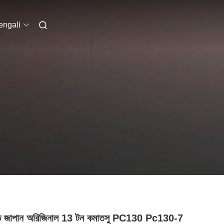
engali
ৃত জাপান অরিজিনাল 13 টন কমাতসু PC130 Pc130-7