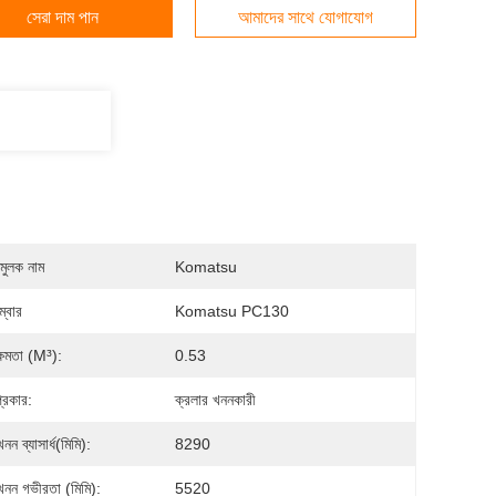
সেরা দাম পান
আমাদের সাথে যোগাযোগ
মুলক নাম
Komatsu
্বার
Komatsu PC130
্ষমতা (m³):
0.53
্রকার:
ক্রলার খননকারী
 খনন ব্যাসার্ধ(মিমি):
8290
চ খনন গভীরতা (মিমি):
5520