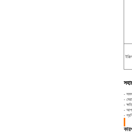
ইঞ্জি
সহায
- সমস্
- মের
- ক্ষ
- আপন
- প্র
কারখ