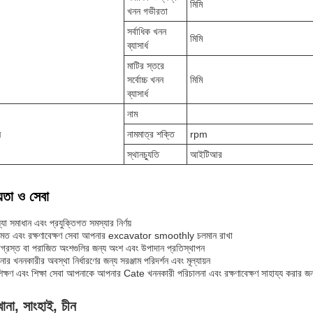
মিমি
খনন গভীরতা
সর্বাধিক খনন
মিমি
ব্যাসার্ধ
মাটির স্তরে
সর্বোচ্চ খনন
মিমি
ব্যাসার্ধ
নাম
ন
নামমাত্র শক্তি
rpm
স্থানচ্যুতি
আইটিআর
়তা ও সেবা
যা সমাধান এবং প্রযুক্তিগত সমস্যার নির্ণয়
ামত এবং রক্ষণাবেক্ষণ সেবা আপনার excavator smoothly চলমান রাখা
তিগ্রস্ত বা পরাজিত অংশগুলির জন্য অংশ এবং উপাদান প্রতিস্থাপন
ার খননকারীর অবস্থা নির্ধারণের জন্য সরঞ্জাম পরিদর্শন এবং মূল্যায়ন
শিক্ষণ এবং শিক্ষা সেবা আপনাকে আপনার Cate খননকারী পরিচালনা এবং রক্ষণাবেক্ষণ সাহায্য করার জন
ানা, সাংহাই, চীন