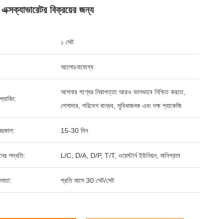
 এক্সক্যাভারেটর বিক্রয়ের জন্য
১ সেট
আলোচনাযোগ্য
আপনার পণ্যের নিরাপত্তা আরও ভালভাবে নিশ্চিত করতে,
ড প্যাকিং:
পেশাদার, পরিবেশ বান্ধব, সুবিধাজনক এবং দক্ষ প্যাকেজি
য়কাল:
15-30 দিন
ানের পদ্ধতি:
L/C, D/A, D/P, T/T, ওয়েস্টার্ন ইউনিয়ন, মানিগ্রাম
ষমতা:
প্রতি মাসে 30 সেট/সেট