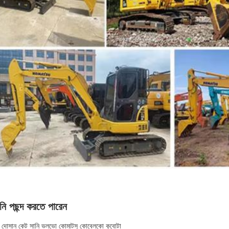
ি পছন্দ করতে পারেন
ি দোসান কেট সানি ভলভো কোমাটসু কোবেলকো কুবোটা