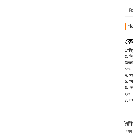
বি
পণ্
কে
1শক্ত
2. স্
3নমনী
তোলে
4. বড
5. আর
6. সহ
হ্রাস
7. দক্
বৈশিষ্
প্রকল